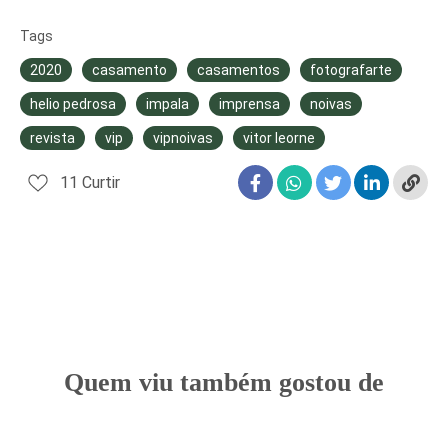
Tags
2020
casamento
casamentos
fotografarte
helio pedrosa
impala
imprensa
noivas
revista
vip
vipnoivas
vitor leorne
11
Curtir
Quem viu também gostou de