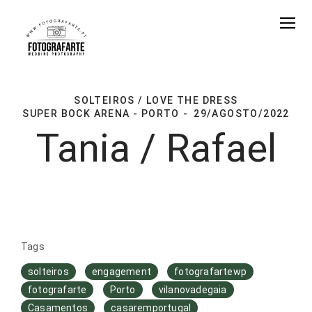
SOLTEIROS / LOVE THE DRESS
SUPER BOCK ARENA - PORTO
29/AGOSTO/2022
Tania / Rafael
Tags
solteiros
engagement
fotografartewp
fotografarte
Porto
vilanovadegaia
Casamentos
casaremportugal